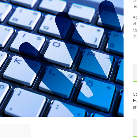
le
Ap
et
cl
ma
Co
Es
an