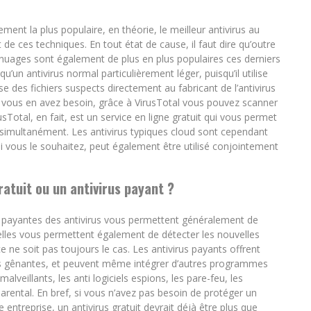
ement la plus populaire, en théorie, le meilleur antivirus au
 de ces techniques. En tout état de cause, il faut dire qu’outre
es nuages sont également de plus en plus populaires ces derniers
u’un antivirus normal particulièrement léger, puisqu’il utilise
se des fichiers suspects directement au fabricant de l’antivirus
is vous en avez besoin, grâce à VirusTotal vous pouvez scanner
sTotal, en fait, est un service en ligne gratuit qui vous permet
s simultanément. Les antivirus typiques cloud sont cependant
i vous le souhaitez, peut également être utilisé conjointement
gratuit ou un antivirus payant ?
 payantes des antivirus vous permettent généralement de
elles vous permettent également de détecter les nouvelles
e ne soit pas toujours le cas. Les antivirus payants offrent
és gênantes, et peuvent même intégrer d’autres programmes
lveillants, les anti logiciels espions, les pare-feu, les
parental. En bref, si vous n’avez pas besoin de protéger un
ntreprise, un antivirus gratuit devrait déjà être plus que