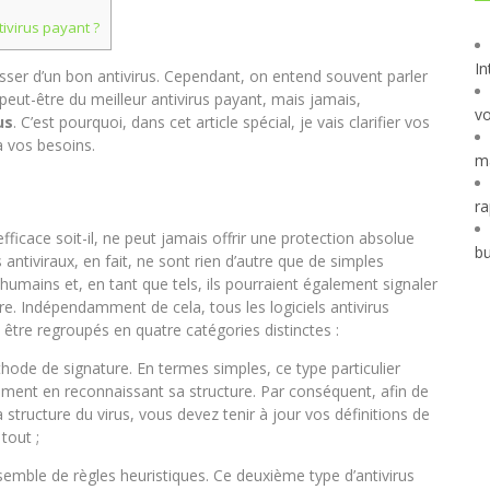
tivirus payant ?
In
sser d’un bon antivirus. Cependant, on entend souvent parler
ou peut-être du meilleur antivirus payant, mais jamais,
vo
us
. C’est pourquoi, dans cet article spécial, je vais clarifier vos
 à vos besoins.
ma
ra
 efficace soit-il, ne peut jamais offrir une protection absolue
bu
 antiviraux, en fait, ne sont rien d’autre que de simples
humains et, en tant que tels, ils pourraient également signaler
re. Indépendamment de cela, tous les logiciels antivirus
tre regroupés en quatre catégories distinctes :
thode de signature. En termes simples, ce type particulier
quement en reconnaissant sa structure. Par conséquent, afin de
 structure du virus, vous devez tenir à jour vos définitions de
 tout ;
semble de règles heuristiques. Ce deuxième type d’antivirus