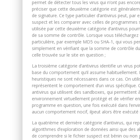
permet de détecter tous les virus qui n’ont pas encore é
préciser que cette deuxième catégorie est généraleme
de signature. Ce type particulier d’antivirus peut, p
suspect et les comparer avec celles de programmes 
utilisée par cette deuxième catégorie d’antivirus pourr
de sa somme de contrôle. Lorsque vous téléchargez 
particulière, par exemple MD5 ou SHA-1, qui vous per
simplement en vérifiant que la somme de contrôle 
celle trouvée sur le site en question ;
La troisième catégorie d’antivirus identifie un virus po
base du comportement qu’il assume habituellement. Par
heuristiques ne sont nécessaires dans ce cas. On util
représentent le comportement d’un virus spécifique
antivirus qui utilisent des sandboxes, qui permetten
environnement virtuellement protégé et de vérifier ensu
programme en question, une fois exécuté dans l’envi
aucun comportement nocif, ilpeut alors être exécuté
La quatrième et dernière catégorie d’antivirus, qui re
algorithmes d’exploration de données ainsi que des a
de comprendre si le fichier suspect est bénin ou non 