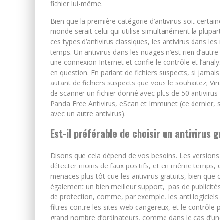
fichier lui-même.
Bien que la première catégorie d’antivirus soit certain
monde serait celui qui utilise simultanément la plupart
ces types d’antivirus classiques, les antivirus dans l
temps. Un antivirus dans les nuages n’est rien d’autre q
une connexion Internet et confie le contrôle et l’analy
en question. En parlant de fichiers suspects, si jama
autant de fichiers suspects que vous le souhaitez; Viru
de scanner un fichier donné avec plus de 50 antiviru
Panda Free Antivirus, eScan et Immunet (ce dernier, s
avec un autre antivirus).
Est-il préférable de choisir un antivirus 
Disons que cela dépend de vos besoins. Les versions
détecter moins de faux positifs, et en même temps, 
menaces plus tôt que les antivirus gratuits, bien que c
également un bien meilleur support, pas de publicit
de protection, comme, par exemple, les anti logiciels ma
filtres contre les sites web dangereux, et le contrôle 
grand nombre d’ordinateurs, comme dans le cas d’une e