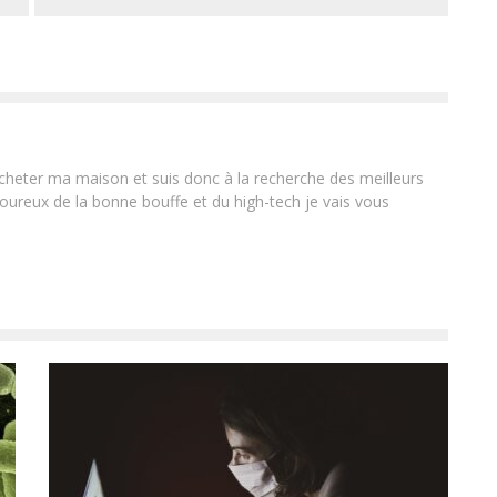
'acheter ma maison et suis donc à la recherche des meilleurs
oureux de la bonne bouffe et du high-tech je vais vous