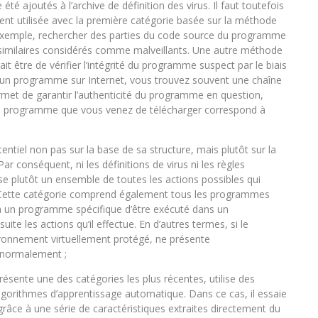
té ajoutés à l’archive de définition des virus. Il faut toutefois
nt utilisée avec la première catégorie basée sur la méthode
ar exemple, rechercher des parties du code source du programme
similaires considérés comme malveillants. Une autre méthode
ait être de vérifier l’intégrité du programme suspect par le biais
un programme sur Internet, vous trouvez souvent une chaîne
met de garantir l’authenticité du programme en question,
du programme que vous venez de télécharger correspond à
tentiel non pas sur la base de sa structure, mais plutôt sur la
 conséquent, ni les définitions de virus ni les règles
ise plutôt un ensemble de toutes les actions possibles qui
. Cette catégorie comprend également tous les programmes
t à un programme spécifique d’être exécuté dans un
ite les actions qu’il effectue. En d’autres termes, si le
ronnement virtuellement protégé, ne présente
 normalement ;
présente une des catégories les plus récentes, utilise des
lgorithmes d’apprentissage automatique. Dans ce cas, il essaie
grâce à une série de caractéristiques extraites directement du