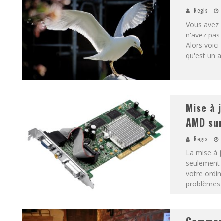
Regis
Vous avez 
n'avez pas 
Alors voici
qu'est un a
Mise à 
AMD sur
Regis
La mise à 
seulement 
votre ordin
problèmes 