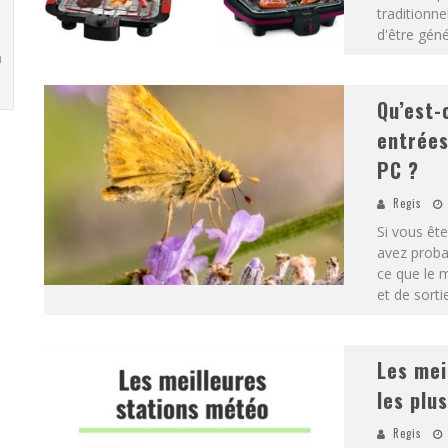
traditionne
d'être gén
h
Qu’est-
entrées
PC ?
Regis
Si vous êt
avez proba
ce que le m
et de sortie
Les mei
les plu
Regis