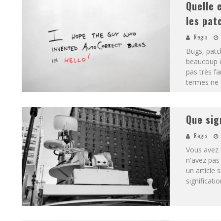
Quelle 
les pat
Regis
Bugs, patc
beaucoup d
pas très fa
termes ne d
Que sig
Regis
Vous avez 
n'avez pas 
un article 
significati