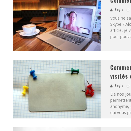
Comment
Regis
Vous ne sa
Skype ? Al
article, je
pour pouvo
Comment
visités
Regis
De nos jour
permettent
anonyme, é
qui vous pe