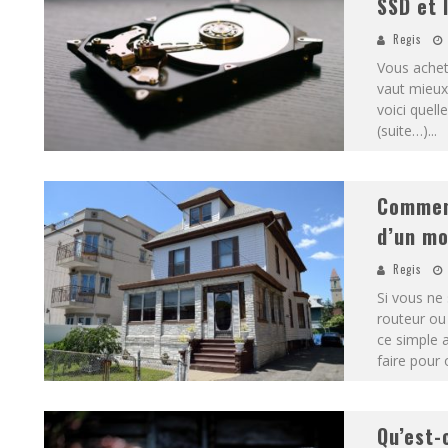
SSD et 
Regis
Vous achet
vaut mieux
voici quell
(suite…)
...
Comment
d’un m
Regis
Si vous ne
routeur ou
ce simple a
faire pour 
Qu’est-