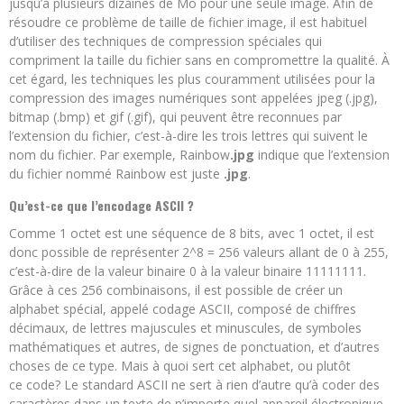
jusqu’à plusieurs dizaines de Mo pour une seule image. Afin de
résoudre ce problème de taille de fichier image, il est habituel
d’utiliser des techniques de compression spéciales qui
compriment la taille du fichier sans en compromettre la qualité. À
cet égard, les techniques les plus couramment utilisées pour la
compression des images numériques sont appelées jpeg (.jpg),
bitmap (.bmp) et gif (.gif), qui peuvent être reconnues par
l’extension du fichier, c’est-à-dire les trois lettres qui suivent le
nom du fichier. Par exemple, Rainbow
.jpg
indique que l’extension
du fichier nommé Rainbow est juste
.jpg
.
Qu’est-ce que l’encodage ASCII ?
Comme 1 octet est une séquence de 8 bits, avec 1 octet, il est
donc possible de représenter 2^8 = 256 valeurs allant de 0 à 255,
c’est-à-dire de la valeur binaire 0 à la valeur binaire 11111111.
Grâce à ces 256 combinaisons, il est possible de créer un
alphabet spécial, appelé codage ASCII, composé de chiffres
décimaux, de lettres majuscules et minuscules, de symboles
mathématiques et autres, de signes de ponctuation, et d’autres
choses de ce type. Mais à quoi sert cet alphabet, ou plutôt
ce code? Le standard ASCII ne sert à rien d’autre qu’à coder des
caractères dans un texte de n’importe quel appareil électronique.