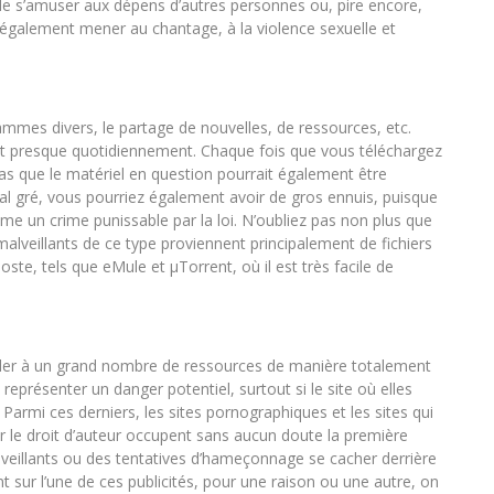
t de s’amuser aux dépens d’autres personnes ou, pire encore,
 également mener au chantage, à la violence sexuelle et
mmes divers, le partage de nouvelles, de ressources, etc.
nt presque quotidiennement. Chaque fois que vous téléchargez
as que le matériel en question pourrait également être
al gré, vous pourriez également avoir de gros ennuis, puisque
mme un crime punissable par la loi. N’oubliez pas non plus que
malveillants de ce type proviennent principalement de fichiers
oste, tels que eMule et μTorrent, où il est très facile de
accéder à un grand nombre de ressources de manière totalement
représenter un danger potentiel, surtout si le site où elles
 Parmi ces derniers, les sites pornographiques et les sites qui
 le droit d’auteur occupent sans aucun doute la première
alveillants ou des tentatives d’hameçonnage se cacher derrière
uant sur l’une de ces publicités, pour une raison ou une autre, on