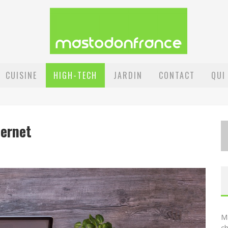
CUISINE
HIGH-TECH
JARDIN
CONTACT
QUI
ternet
Ma
ch