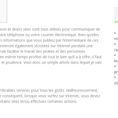
sion et divers sites sont tous utilisés pour communiquer de
e téléphone ou votre courrier électronique. Bien qu’elles
ma
les informations que vous publiez par l’intermédiaire de ces
 resteront également stockées sur Internet pendant une
ra
t faciliter le travail des pirates et des personnes
en même temps profiter de tout le bien qu’il a à offrir, il faut
bu
et prudence. Voici donc un simple article dans lequel je vais
pr
sû
nombrables services pour tous les goûts. Malheureusement,
ar conséquent, lorsque vous surfez sur Internet, vous devez
ertains sites et/ou effectuez certaines actions.