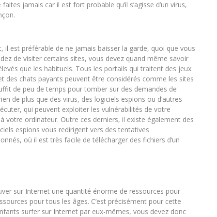
ites jamais car il est fort probable qu’il s’agisse d’un virus,
ançon.
 il est préférable de ne jamais baisser la garde, quoi que vous
cidez de visiter certains sites, vous devez quand même savoir
vés que les habituels. Tous les portails qui traitent des jeux
e et des chats payants peuvent être considérés comme les sites
il suffit de peu de temps pour tomber sur des demandes de
en de plus que des virus, des logiciels espions ou d’autres
xécuter, qui peuvent exploiter les vulnérabilités de votre
votre ordinateur. Outre ces derniers, il existe également des
iciels espions vous redirigent vers des tentatives
nnés, où il est très facile de télécharger des fichiers d’un
r sur Internet une quantité énorme de ressources pour
ssources pour tous les âges. C’est précisément pour cette
enfants surfer sur Internet par eux-mêmes, vous devez donc