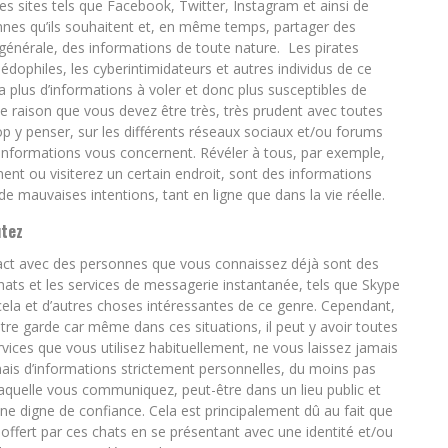
es sites tels que Facebook, Twitter, Instagram et ainsi de
onnes qu’ils souhaitent et, en même temps, partager des
énérale, des informations de toute nature. Les pirates
 pédophiles, les cyberintimidateurs et autres individus de ce
 a plus d’informations à voler et donc plus susceptibles de
e raison que vous devez être très, très prudent avec toutes
op y penser, sur les différents réseaux sociaux et/ou forums
 informations vous concernent. Révéler à tous, par exemple,
nt ou visiterez un certain endroit, sont des informations
de mauvaises intentions, tant en ligne que dans la vie réelle.
utez
act avec des personnes que vous connaissez déjà sont des
ats et les services de messagerie instantanée, tels que Skype
la et d’autres choses intéressantes de ce genre. Cependant,
e garde car même dans ces situations, il peut y avoir toutes
ervices que vous utilisez habituellement, ne vous laissez jamais
mais d’informations strictement personnelles, du moins pas
laquelle vous communiquez, peut-être dans un lieu public et
nne digne de confiance. Cela est principalement dû au fait que
ffert par ces chats en se présentant avec une identité et/ou