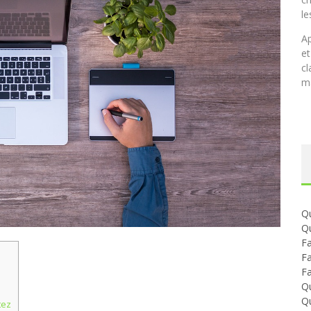
le
Ap
et
cl
ma
Qu
Qu
Fa
Fa
Fa
Qu
Qu
tez