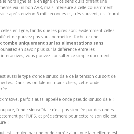
e le hors ligne et le en ligne en ce sens qu’ils offrent une
re même via un bon AVR, mais inférieure à celle couramment
rvice après environ 5 millisecondes et, très souvent, est fourni
elles en ligne, tandis que les pires sont évidemment celles
imité et ne pouvez pas vous permettre d’acheter une
oix tombe uniquement sur les alimentations sans
souhaitez en savoir plus sur la différence entre les
t interactives, vous pouvez consulter ce simple document.
est aussi le type d’onde sinusoïdale de la tension qui sort de
nnectés. Dans les onduleurs moins chers, cette onde
rrée …
oximative, parfois aussi appelée onde pseudo-sinusoïdale :
coupure, l’onde sinusoïdale n’est pas simulée par des ondes
rectement par l’UPS, et précisément pour cette raison elle est
ure :
qui est simulée par une onde carrée alors que la meilleure est