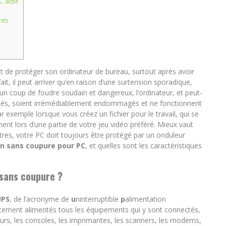
 actif
nts
nt de protéger son ordinateur de bureau, surtout après avoir
ait, il peut arriver qu’en raison d’une surtension sporadique,
un coup de foudre soudain et dangereux, l’ordinateur, et peut-
nectés, soient irrémédiablement endommagés et ne fonctionnent
exemple lorsque vous créez un fichier pour le travail, qui se
ent lors d’une partie de votre jeu vidéo préféré. Mieux vaut
utres, votre PC doit toujours être protégé par un onduleur
n sans coupure pour PC
, et quelles sont les caractéristiques
 sans coupure ?
UPS
, de l’acronyme de
u
ninterruptible
p
alimentation
ctement alimentés tous les équipements qui y sont connectés,
iseurs, les consoles, les imprimantes, les scanners, les modems,