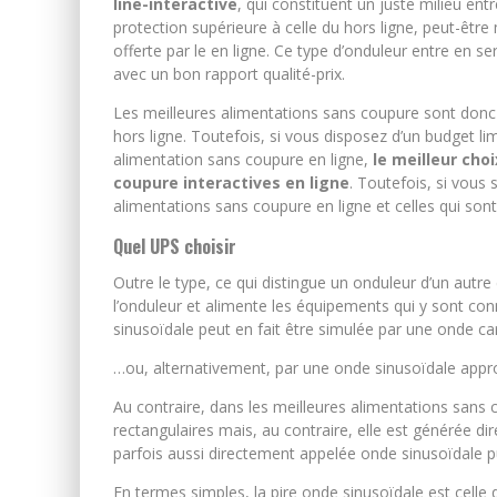
line-interactive
, qui constituent un juste milieu entr
protection supérieure à celle du hors ligne, peut-êt
offerte par le en ligne. Ce type d’onduleur entre en se
avec un bon rapport qualité-prix.
Les meilleures alimentations sans coupure sont donc c
hors ligne. Toutefois, si vous disposez d’un budget l
alimentation sans coupure en ligne,
le meilleur ch
coupure interactives en ligne
. Toutefois, si vous 
alimentations sans coupure en ligne et celles qui son
Quel UPS choisir
Outre le type, ce qui distingue un onduleur d’un autre 
l’onduleur et alimente les équipements qui y sont co
sinusoïdale peut en fait être simulée par une onde ca
…ou, alternativement, par une onde sinusoïdale appr
Au contraire, dans les meilleures alimentations sans 
rectangulaires mais, au contraire, elle est générée di
parfois aussi directement appelée onde sinusoïdale p
En termes simples, la pire onde sinusoïdale est celle 