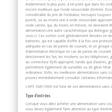
évidemment la plus pure, à tel point que dans les ondu
encore meilleure que l’onde sinusoïdale d’entrée. 
considérable du prix de l’onduleur, bessayez toujour
pure/b, ou au moins une à onde sinusoïdale approximat
onde carrée, qui, du moins en théorie, ne devraient êt
alimentation.Une autre caractéristique qui distingue 
ceux-ci. Ces sorties sont généralement divisées en d
batteries, qui est capable d’offrir à la fois une prote
adéquate en cas de panne de courant, et un groupe qui
d’alimentation électrique en cas de panne de couran
directement les fax, les modems ou les téléphones, g
au connecteur RJ45 approprié, tandis que d’autres, gr
permettent également de surveiller ou de gérer l’état d
ordinateur. Enfin, les meilleures alimentations sans
pouvez immédiatement consulter certaines informations
L’APC SMC1000I est l’une de ces alimentations sans c
Type d’entrées
Lorsque vous allez acheter une alimentation sans cou
vous devez également faire attention au type d’entrées