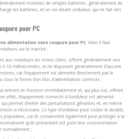
nt généralement montées de simples batteries, généralement de
harge les batteries, et un soi-disant onduleur, qui ne fait rien
coupure pour PC
ne alimentation sans coupure pour PC
. Mais il faut
’onduleurs sur le marché :
ent aux onduleurs les moins chers, offrent généralement une
on 5-10 millisecondes, et ne disposent généralement d’aucune
ensions, car l’équipement est alimenté directement par le
du sous la forme d’un bloc d’alimentation commun ;
qui entrent en fonction immédiatement et, qui plus est, offrent
en effet, l’équipement connecté à l’onduleur est alimenté
ce qui permet d’éviter des perturbations gênantes et, en même
tension si nécessaire. Ce type d’onduleur peut coûter le double,
lus populaires, car ils conviennent également pour protéger à la
 inconvénient qu’ils présentent est juste leur consommation
nt normalement ;