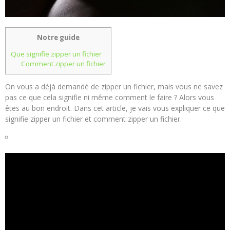
Notre guide
Que signifie zipper un fichier
Comment zipper un fichier
On vous a déjà demandé de zipper un fichier, mais vous ne savez
pas ce que cela signifie ni même comment le faire ? Alors vous
êtes au bon endroit. Dans cet article, je vais vous expliquer ce que
signifie zipper un fichier et comment zipper un fichier.